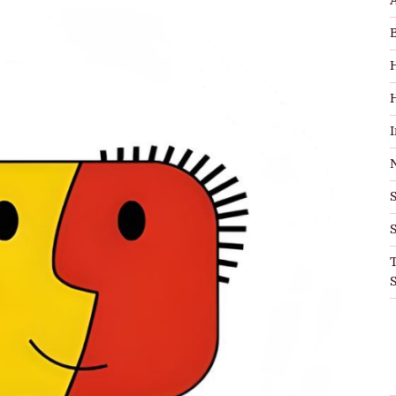
S
T
S