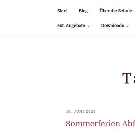
Zum
Inhalt
Start
Blog
Über die Schule
springen
ext. Angebote
Downloads
T
VERÖFFENTLICHT
10. JUNI 2026
AM
Sommerferien Abf