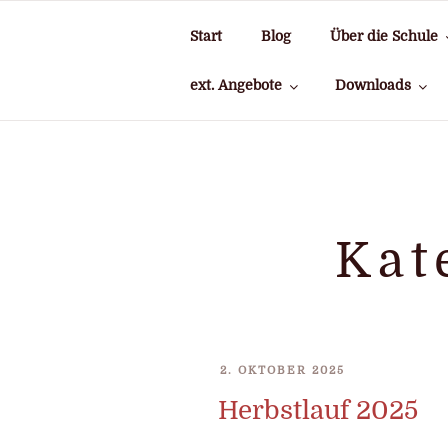
Zum
Inhalt
Start
Blog
Über die Schule
springen
ext. Angebote
Downloads
Kat
VERÖFFENTLICHT
2. OKTOBER 2025
AM
Herbstlauf 2025