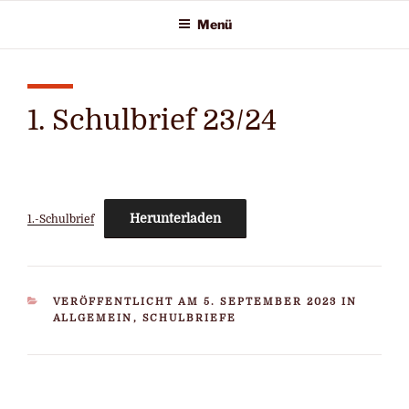
Zum
Menü
Inhalt
springen
1. Schulbrief 23/24
Herunterladen
1.-Schulbrief
KATEGORIEN
VERÖFFENTLICHT AM 5. SEPTEMBER 2023 IN
ALLGEMEIN
,
SCHULBRIEFE