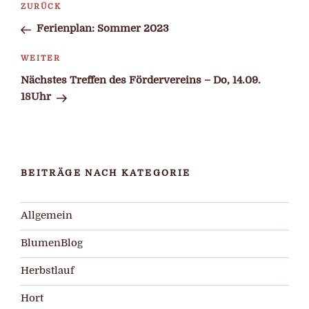
Beitragsnavigation
Vorheriger
ZURÜCK
Beitrag
Ferienplan: Sommer 2023
Nächster
WEITER
Beitrag
Nächstes Treffen des Fördervereins – Do, 14.09.
18Uhr
BEITRÄGE NACH KATEGORIE
Allgemein
BlumenBlog
Herbstlauf
Hort