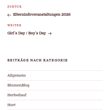
Beitragsnavigation
Vorheriger
ZURÜCK
Beitrag
Elterninfoveranstaltungen 2026
Nächster
WEITER
Beitrag
Girl´s Day / Boy´s Day
BEITRÄGE NACH KATEGORIE
Allgemein
BlumenBlog
Herbstlauf
Hort