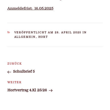
Anmeldefrist: 16.05.2025
KATEGORIEN
VERÖFFENTLICHT AM 28. APRIL 2025 IN
ALLGEMEIN
,
HORT
Beitragsnavigation
Vorheriger
ZURÜCK
Beitrag
Schulbrief 5
Nächster
WEITER
Beitrag
Hortvertrag 4.Kl 25/26