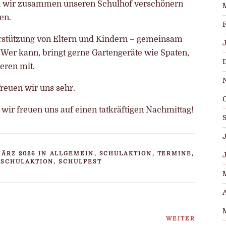
wir zusammen unseren Schulhof verschönern
en.
erstützung von Eltern und Kindern – gemeinsam
Wer kann, bringt gerne Gartengeräte wie Spaten,
eren mit.
reuen wir uns sehr.
wir freuen uns auf einen tatkräftigen Nachmittag!
J
MÄRZ 2026 IN
ALLGEMEIN
,
SCHULAKTION
,
TERMINE,
 SCHULAKTION, SCHULFEST
A
n
WEITER
Nächste