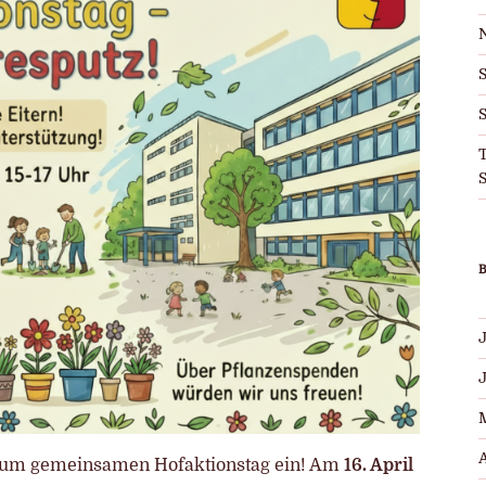
S
T
S
J
A
 zum gemeinsamen Hofaktionstag ein! Am
16. April