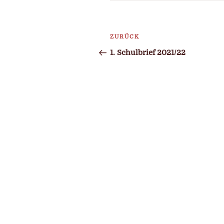
Beitragsnavigatio
ZURÜCK
Vorheriger
Beitrag
1. Schulbrief 2021/22