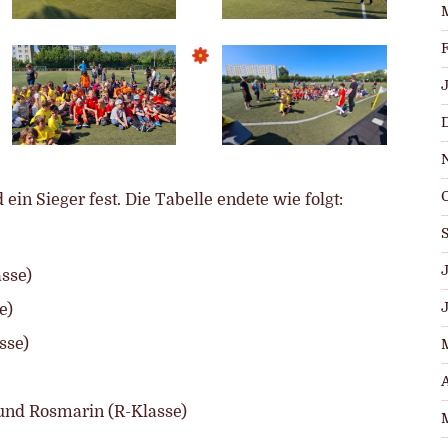
ein Sieger fest. Die Tabelle endete wie folgt:
J
sse)
e)
sse)
A
 und Rosmarin (R-Klasse)