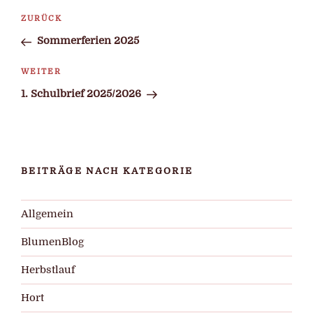
Beitragsnavigation
Vorheriger
ZURÜCK
Beitrag
Sommerferien 2025
Nächster
WEITER
Beitrag
1. Schulbrief 2025/2026
BEITRÄGE NACH KATEGORIE
Allgemein
BlumenBlog
Herbstlauf
Hort