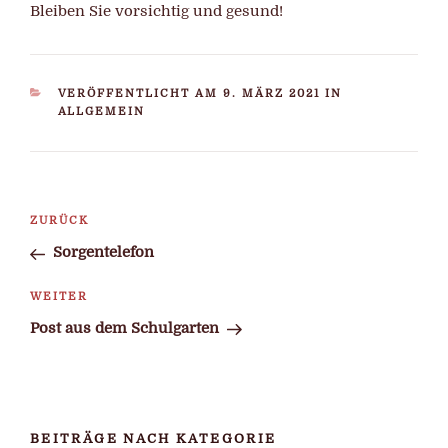
Bleiben Sie vorsichtig und gesund!
KATEGORIEN
VERÖFFENTLICHT AM 9. MÄRZ 2021 IN
ALLGEMEIN
Beitragsnavigation
Vorheriger
ZURÜCK
Beitrag
Sorgentelefon
Nächster
WEITER
Beitrag
Post aus dem Schulgarten
BEITRÄGE NACH KATEGORIE