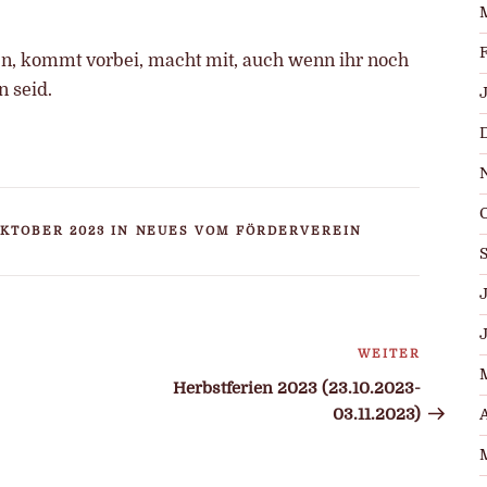
en, kommt vorbei, macht mit, auch wenn ihr noch
n seid.
OKTOBER 2023 IN
NEUES VOM FÖRDERVEREIN
J
n
WEITER
Nächste
Beitrag
Herbstferien 2023 (23.10.2023-
03.11.2023)
A