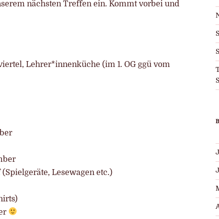
unserem nächsten Treffen ein. Kommt vorbei und
S
iertel, Lehrer*innenküche (im 1. OG ggü vom
T
S
ber
J
mber
 (Spielgeräte, Lesewagen etc.)
irts)
A
der