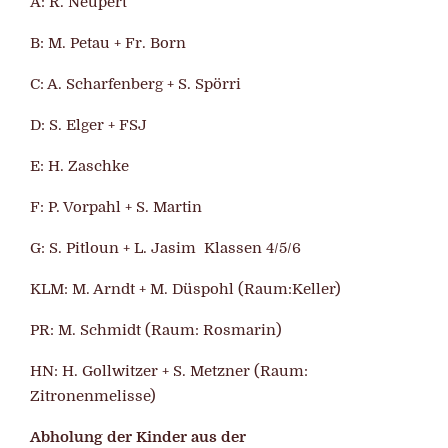
A: R. Neupert
B: M. Petau + Fr. Born
C: A. Scharfenberg + S. Spörri
D: S. Elger + FSJ
E: H. Zaschke
F: P. Vorpahl + S. Martin
G: S. Pitloun + L. Jasim Klassen 4/5/6
KLM: M. Arndt + M. Düspohl (Raum:Keller)
PR: M. Schmidt (Raum: Rosmarin)
HN: H. Gollwitzer + S. Metzner (Raum:
Zitronenmelisse)
Abholung der Kinder aus der