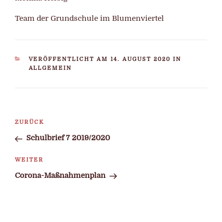
Team der Grundschule im Blumenviertel
KATEGORIEN
VERÖFFENTLICHT AM 14. AUGUST 2020 IN
ALLGEMEIN
Beitragsnavigation
Vorheriger
ZURÜCK
Beitrag
Schulbrief 7 2019/2020
Nächster
WEITER
Beitrag
Corona-Maßnahmenplan