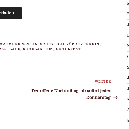
erladen
NOVEMBER 2025 IN
NEUES VOM FÖRDERVEREIN
,
RBSTLAUF, SCHULAKTION, SCHULFEST
J
n
WEITER
Nächste
Beitrag
Der offene Nachmittag: ab sofort jeden
Donnerstag!
A