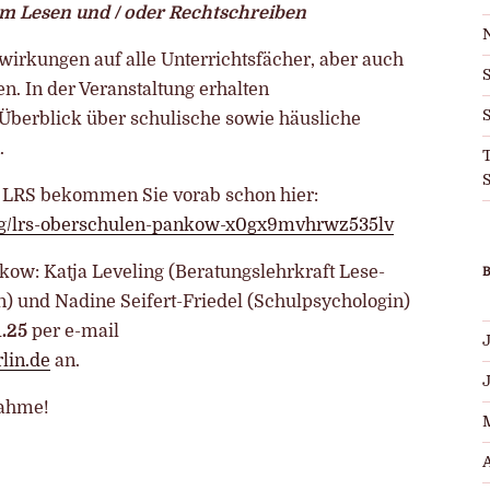
im Lesen und / oder Rechtschreiben
irkungen auf alle Unterrichtsfächer, aber auch
n. In der Veranstaltung erhalten
S
Überblick über schulische sowie häusliche
.
T
S
u LRS bekommen Sie vorab schon hier:
ling/lrs-oberschulen-pankow-x0gx9mvhrwz535lv
ow: Katja Leveling (Beratungslehrkraft Lese-
) und Nadine Seifert-Friedel (Schulpsychologin)
1.25
per e-mail
J
lin.de
an.
nahme!
A