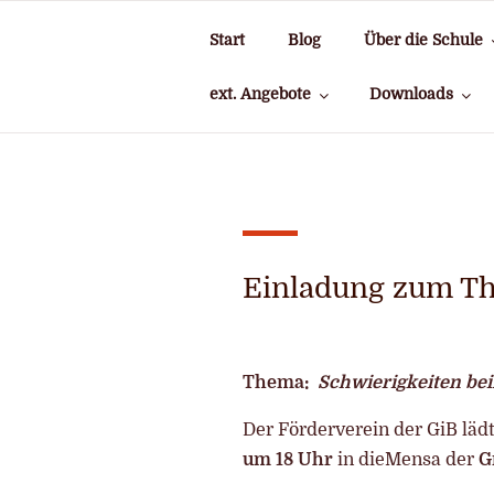
Zum
Inhalt
Start
Blog
Über die Schule
springen
ext. Angebote
Downloads
Einladung zum T
Thema:
Schwierigkeiten be
Der Förderverein der GiB lä
um 18 Uhr
in dieMensa der
G