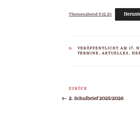
Herunt
Themenabend 9.12.25
KATEGORIEN
VERÖFFENTLICHT AM 17. 
TERMINE, AKTUELLES, HE
Beitragsnavigatio
ZURÜCK
Vorheriger
Beitrag
2. Schulbrief 2025/2026